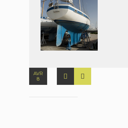
AVR
8