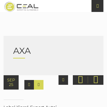
AXA
SEP
25