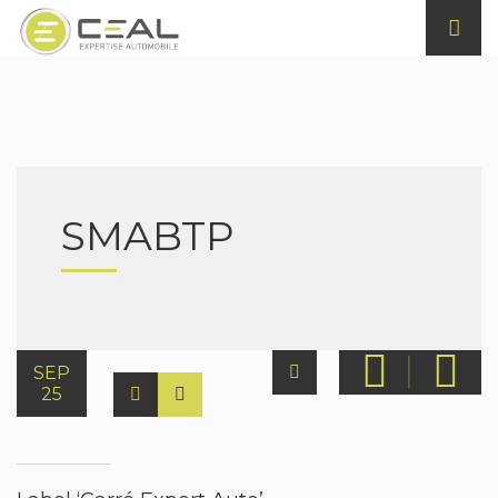
SMABTP
SEP
25